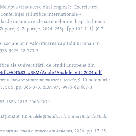
f Moldova (traducere din l.engleză: „Exercitarea
Conferinței științifice internaționale –
andarde umanitare ale sistemelor de drept în lumea
aporoje). Zaporoje, 2024. 255p. [pp.102-111]. (0.7
i sociale prin valorificarea capitalului uman în
N 978-9975-62-773-3
ifice ale Universităţii de Studii Europene din
Bific%C4%83_USEM/Anale/Analele_VIII_2024.pdf
are și inovare: Ştiinţe umanistice și sociale
, 9-10 noiembrie
23, SUS, pp. 365-373. ISBN 978-9975-62-687-3.
8-83. ISSN 1812-2566. DOI:
naționale. In:
Analele Ştiinţifice ale Universităţii de Studii
versităţii de Studii Europene din Moldova
, 2024, pp. 17-25.