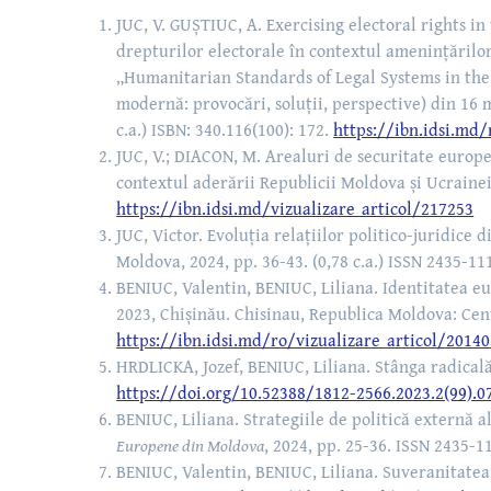
JUC, V. GUȘTIUC, A. Exercising electoral rights in
drepturilor electorale în contextul amenințărilor 
„Humanitarian Standards of Legal Systems in the 
modernă: provocări, soluții, perspective) din 16 
c.a.) ISBN: 340.116(100): 172.
https://ibn.idsi.md/
JUC, V.; DIACON, M. Arealuri de securitate europe
contextul aderării Republicii Moldova și Ucrainei
https://ibn.idsi.md/vizualizare_articol/217253
JUC, Victor. Evoluția relațiilor politico-juridice
Moldova, 2024, pp. 36-43. (0,78 c.a.) ISSN 2435-11
BENIUC, Valentin, BENIUC, Liliana. Identitatea e
2023, Chișinău. Chisinau, Republica Moldova: Cent
https://ibn.idsi.md/ro/vizualizare_articol/2014
HRDLICKA, Jozef, BENIUC, Liliana. Stânga radical
https://doi.org/10.52388/1812-2566.2023.2(99).0
BENIUC, Liliana. Strategiile de politică externă 
Europene din Moldova
, 2024, pp. 25-36. ISSN 2435-1
BENIUC, Valentin, BENIUC, Liliana. Suveranitatea