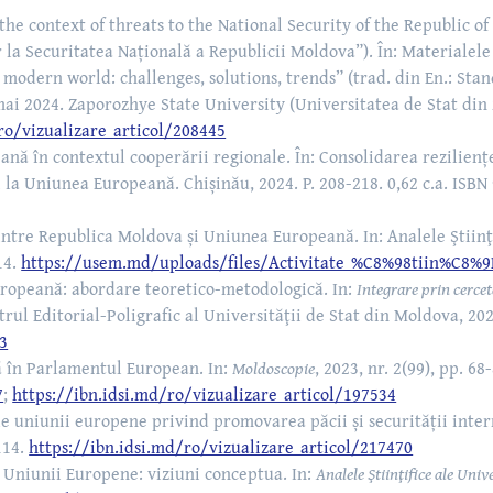
 the context of threats to the National Security of the Republic o
la Securitatea Națională a Republicii Moldova”). În: Materialele 
modern world: challenges, solutions, trends” (trad. din En.: St
mai 2024. Zaporozhye State University (Universitatea de Stat din Z
ro/vizualizare_articol/208445
ană în contextul cooperării regionale. În: Consolidarea reziliențe
 la Uniunea Europeană. Chișinău, 2024. P. 208-218. 0,62 c.a. ISB
 dintre Republica Moldova și Uniunea Europeană. In: Analele Ştiinţ
14.
https://usem.md/uploads/files/Activitate_%C8%98tiin%C8%9
uropeană: abordare teoretico-metodologică. In:
Integrare prin cercet
rul Editorial-Poligrafic al Universităţii de Stat din Moldova, 20
03
ă în Parlamentul European. In:
Moldoscopie
, 2023, nr. 2(99), pp. 6
7
;
https://ibn.idsi.md/ro/vizualizare_articol/197534
ale uniunii europene privind promovarea păcii și securității inter
114.
https://ibn.idsi.md/ro/vizualizare_articol/217470
 Uniunii Europene: viziuni conceptua. In:
Analele Ştiinţifice ale Uni