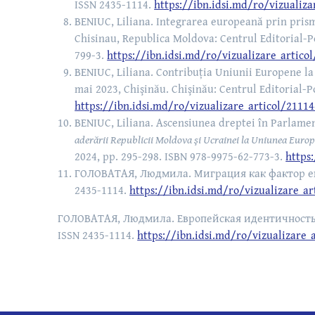
ISSN 2435-1114.
https://ibn.idsi.md/ro/vizualiza
BENIUC, Liliana. Integrarea europeană prin prism
Chisinau, Republica Moldova: Centrul Editorial-Po
799-3.
https://ibn.idsi.md/ro/vizualizare_artico
BENIUC, Liliana. Contribuția Uniunii Europene la 
mai 2023, Chişinău. Chişinău: Centrul Editorial-P
https://ibn.idsi.md/ro/vizualizare_articol/2111
BENIUC, Liliana. Ascensiunea dreptei în Parlame
aderării Republicii Moldova şi Ucrainei la Uniunea Euro
2024, pp. 295-298. ISBN 978-9975-62-773-3.
https
ГОЛОВАТАЯ, Людмила. Миграция как фактор ев
2435-1114.
https://ibn.idsi.md/ro/vizualizare_ar
ГОЛОВАТАЯ, Людмила. Европейская идентичность: 
ISSN 2435-1114.
https://ibn.idsi.md/ro/vizualizare_