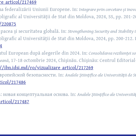
re_articol/217469
a federalizării Uniunii Europene. In:
Integrare prin cercetare și inova
ligrafic al Universităţii de Stat din Moldova, 2024, SS, pp. 201-
l/220875
pacea și securitatea globală. In:
Strengthening Security and Stability 
oligrafic al Universităţii de Stat din Moldova, 2024, pp. 200-212.
44
ntul European după alegerile din 2024. In:
Consolidarea rezilienței s
peană
, 17-18 octombrie 2024, Chişinău. Chişinău: Centrul Editorial
://ibn.idsi.md/ro/vizualizare_articol/217269
ропейской безопасности. In:
Analele Ştiinţifice ale Universităţii d
ticol/217486
новая концептуальная основа. In:
Analele Ştiinţifice ale Universit
articol/217487